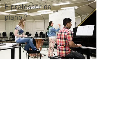
É professor de
piano ?
Adote Creative Music
Education e beneficie de
numerosas vantagens...
Dinamize as suas aulas com o
ensino da improvisação.
Inscreva-se num método