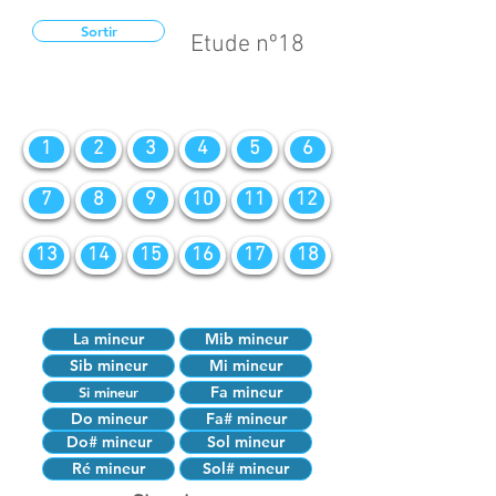
Sortir
Etude nº18
1
2
3
4
5
6
7
8
9
10
11
12
13
14
15
16
17
18
La mineur
Mib mineur
Sib mineur
Mi mineur
Fa mineur
Si mineur
Do mineur
Fa# mineur
Do# mineur
Sol mineur
Ré mineur
Sol# mineur