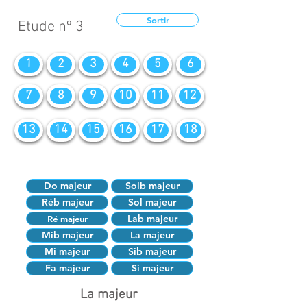
Sortir
Etude nº 3
1
2
3
4
5
6
7
8
9
10
11
12
13
14
15
16
17
18
Do majeur
Solb majeur
Réb majeur
Sol majeur
Lab majeur
Ré majeur
Mib majeur
La majeur
Mi majeur
Sib majeur
Fa majeur
Si majeur
La majeur