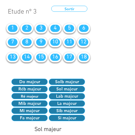
Sortir
Etude nº 3
1
2
3
4
5
6
7
8
9
10
11
12
13
14
15
16
17
18
Do majeur
Solb majeur
Réb majeur
Sol majeur
Lab majeur
Ré majeur
Mib majeur
La majeur
Mi majeur
Sib majeur
Fa majeur
Si majeur
Sol majeur