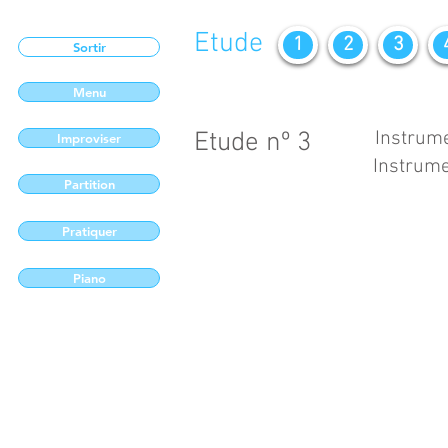
Etude
1
2
3
Sortir
Menu
Etude nº 3
Instrume
Improviser
Instrume
Partition
Pratiquer
Piano