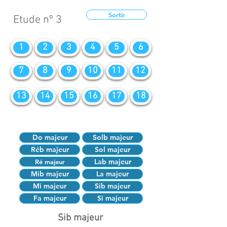
Sortir
Etude nº 3
1
2
3
4
5
6
7
8
9
10
11
12
13
14
15
16
17
18
Do majeur
Solb majeur
Réb majeur
Sol majeur
Lab majeur
Ré majeur
Mib majeur
La majeur
Mi majeur
Sib majeur
Fa majeur
Si majeur
Sib majeur