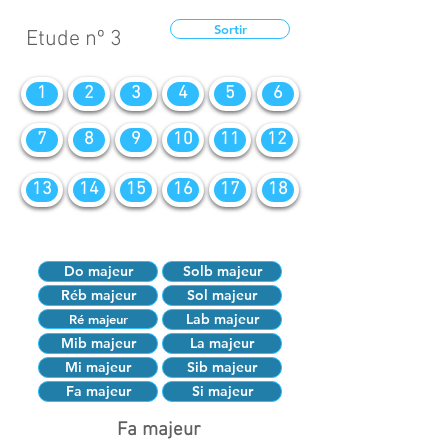
Sortir
Etude nº 3
1
2
3
4
5
6
7
8
9
10
11
12
13
14
15
16
17
18
Do majeur
Solb majeur
Réb majeur
Sol majeur
Lab majeur
Ré majeur
Mib majeur
La majeur
Mi majeur
Sib majeur
Fa majeur
Si majeur
Fa majeur