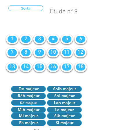
Sortir
Etude nº 9
1
2
3
4
5
6
7
8
9
10
11
12
13
14
15
16
17
18
Do majeur
Solb majeur
Réb majeur
Sol majeur
Lab majeur
Ré majeur
Mib majeur
La majeur
Mi majeur
Sib majeur
Fa majeur
Si majeur