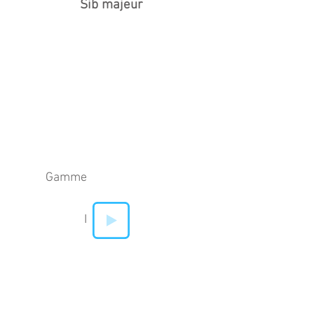
Sib majeur
Gamme
I
II
IV