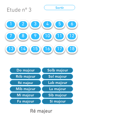
Sortir
Etude nº 3
1
2
3
4
5
6
7
8
9
10
11
12
13
14
15
16
17
18
Do majeur
Solb majeur
Réb majeur
Sol majeur
Lab majeur
Ré majeur
Mib majeur
La majeur
Mi majeur
Sib majeur
Fa majeur
Si majeur
Ré majeur